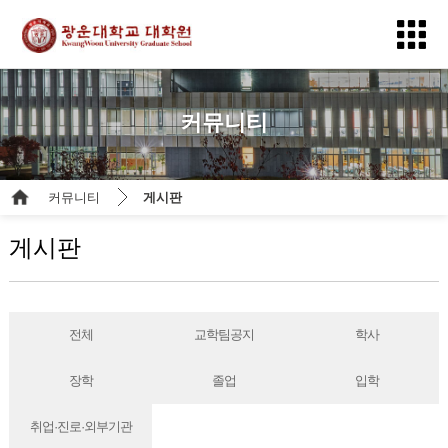
커뮤니티
커뮤니티
게시판
게시판
전체
교학팀공지
학사
장학
졸업
입학
취업·진로·외부기관