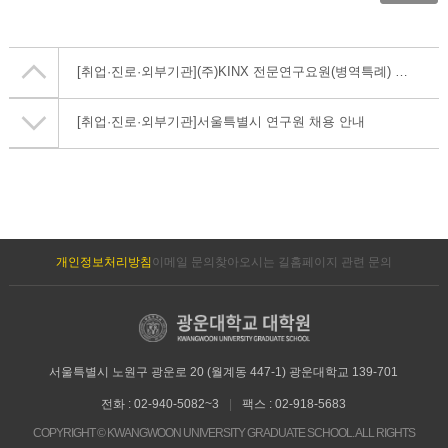
[취업·진로·외부기관]
(주)KINX 전문연구요원(병역특례) 채용 안내
[취업·진로·외부기관]
서울특별시 연구원 채용 안내
개인정보처리방침
이메일 문의
찾아오시는 길
홈페이지 관련 문의
서울특별시 노원구 광운로 20 (월계동 447-1) 광운대학교 139-701
전화 : 02-940-5082~3
|
팩스 : 02-918-5683
COPYRIGHT © KWANGWOON UNIVERSITY GRADUATE SCHOOL. ALL RIGHTS