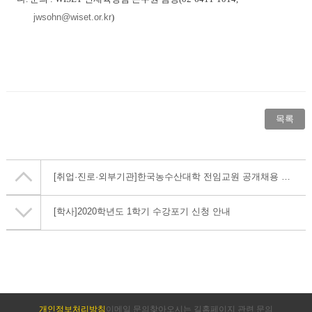
jwsohn@wiset.or.kr
)
목록
[취업·진로·외부기관]
한국농수산대학 전임교원 공개채용 공고
[학사]
2020학년도 1학기 수강포기 신청 안내
개인정보처리방침
이메일 문의
찾아오시는 길
홈페이지 관련 문의