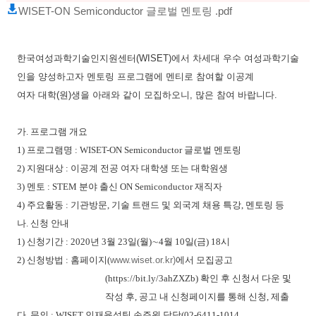
WISET-ON Semiconductor 글로벌 멘토링 .pdf
한국여성과학기술인지원센터(WISET)에서 차세대 우수 여성과학기술
인을 양성하고자 멘토링 프로그램에 멘티로 참여할 이공계
여자 대학(원)생을 아래와 같이 모집하오니, 많은 참여 바랍니다.
가
.
프로그램 개요
1)
프로그램명
: WISET-ON Semiconductor
글로벌 멘토링
2)
지원대상
:
이공계 전공 여자 대학생 또는 대학원생
3)
멘토
: STEM
분야 출신
ON Semiconductor
재직자
4)
주요활동
:
기관방문
,
기술 트랜드 및 외국계 채용 특강
,
멘토링 등
나
.
신청 안내
1)
신청기간
: 2020
년
3
월
23
일
(
월
)
∼
4
월
10
일
(
금
) 18
시
2)
신청방법
:
홈페이지
(
www.wiset.or.kr)
에서 모집공고
(https://bit.ly/3ahZXZb)
확인 후 신청서 다운 및
작성 후
,
공고 내 신청페이지를 통해 신청
,
제출
다
.
문의
: WISET
인재육성팀 손주원 담당
(02-6411-1014,