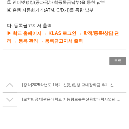
③
인터넷뱅킹
(
공과금
/
대학등록금납부
)
을 통한 납부
④
은행 자동화기기
(ATM, C/D
기
)
를 통한 납부
다
.
등록금고지서 출력
▶
학교 홈페이지
→
KLAS
로그인
→
학적
/
등록
/
상담 관
리
→
등록 관리
→
등록금고지서 출력
목록
[장학]
2025학년도 1학기 신(편)입생 교내장학금 추가 신청 안내
[교학팀공지]
광운대학교 지능형로봇혁신융합대학사업단 근로장학생 모집