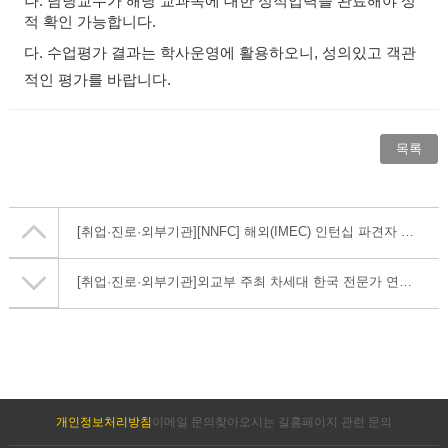
나. 담당교수가 해당 교과목에 대한 성적입력을 완료해야 성
적 확인 가능합니다.
다. 수업
평가 결과는 학사운영에 활용하오니
,
성의있고 객관
적인 평가를 바랍니다
.
목록
[취업·진로·외부기관]
[NNFC] 해외(IMEC) 인턴십 파견자 모집
[취업·진로·외부기관]
외교부 주최 차세대 한국 전문가 연구모임 모집 안내
개인정보처리방침
이메일 문의
찾아오시는 길
홈페이지 관련 문의